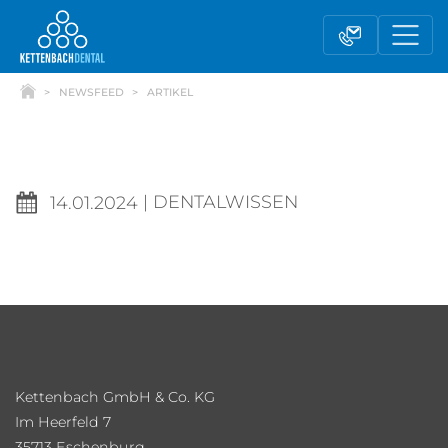
NEWSFEED
ARTIKEL
|
DENTALWISSEN
14.01.2024
Telesales
Außendienst
Kettenbach GmbH & Co. KG
Fachhandel
Kontaktformular
Im Heerfeld 7
35713 Eschenburg