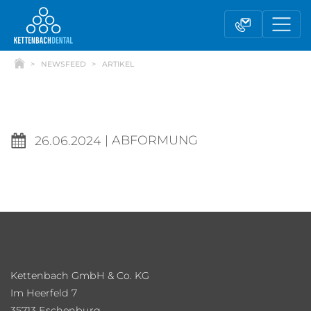
NEWSFEED
ARTIKEL
|
ABFORMUNG
26.06.2024
Telesales
Außendienst
Kettenbach GmbH & Co. KG
Fachhandel
Kontaktformular
Im Heerfeld 7
35713 Eschenburg