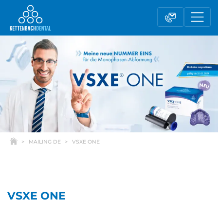
MAILING DE
VSXE ONE
Telesales
Außendienst
VSXE ONE
Fachhandel
Kontaktformular