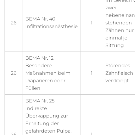
Im Bereich 
zwei
nebeneinan
BEMA Nr. 40
26
1
stehenden
Infiltrationsanästhesie
Zähnen nur
einmal je
Sitzung
BEMA Nr. 12
Besondere
Störendes
26
Maßnahmen beim
1
Zahnfleisch
Präparieren oder
verdrängt
Füllen
BEMA Nr. 25
Indirekte
Überkappung zur
Erhaltung der
gefährdeten Pulpa,
26
1