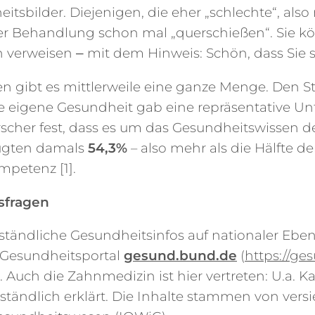
ilder. Diejenigen, die eher „schlechte“, also ni
r Behandlung schon mal „querschießen“. Sie kö
en verweisen ‒ mit dem Hinweis: Schön, dass Sie
n gibt es mittlerweile eine ganze Menge. Den St
 eigene Gesundheit gab eine repräsentative Unt
orscher fest, dass es um das Gesundheitswissen 
rfügten damals
54,3%
– also mehr als die Hälfte 
petenz [1].
tsfragen
ständliche Gesundheitsinfos auf nationaler Ebene
 Gesundheitsportal
gesund.bund.de
(
https://ge
Auch die Zahnmedizin ist hier vertreten: U.a. Ka
tändlich erklärt. Die Inhalte stammen von versie