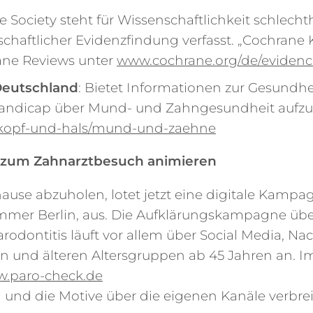
e Society steht für Wissenschaftlichkeit schlec
haftlicher Evidenzfindung verfasst. „Cochrane 
ne Reviews unter
www.cochrane.org/de/evidenc
Deutschland
: Bietet Informationen zur Gesundhei
 Handicap über Mund- und Zahngesundheit aufzu
r/kopf-und-hals/mund-und-zaehne
n zum Zahnarztbesuch animieren
hause abzuholen, lotet jetzt eine digitale Ka
mmer Berlin, aus. Die Aufklärungskampagne übe
odontitis läuft vor allem über Social Media, Na
eren und älteren Altersgruppen ab 45 Jahren an.
.paro-check.de
nd die Motive über die eigenen Kanäle verbrei