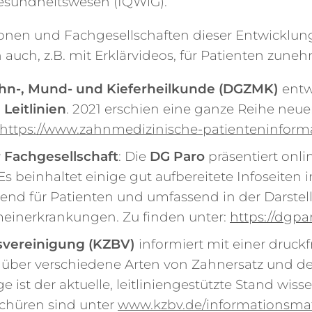
Gesundheitswesen (IQWiG).
ionen und Fachgesellschaften dieser Entwicklung.
auch, z.B. mit Erklärvideos, für Patienten zuneh
ahn-, Mund- und Kieferheilkunde (DGZMK)
entw
Leitlinien
. 2021 erschien eine ganze Reihe neu
https://www.zahnmedizinische-patienteninform
 Fachgesellschaft
: Die
DG Paro
präsentiert onl
Es beinhaltet einige gut aufbereitete Infoseiten 
end für Patienten und umfassend in der Darstel
einerkrankungen. Zu finden unter:
https://dgp
svereinigung (KZBV)
informiert mit einer druckf
 über verschiedene Arten von Zahnersatz und d
ist der aktuelle, leitliniengestützte Stand wiss
schüren sind unter
www.kzbv.de/informationsmat