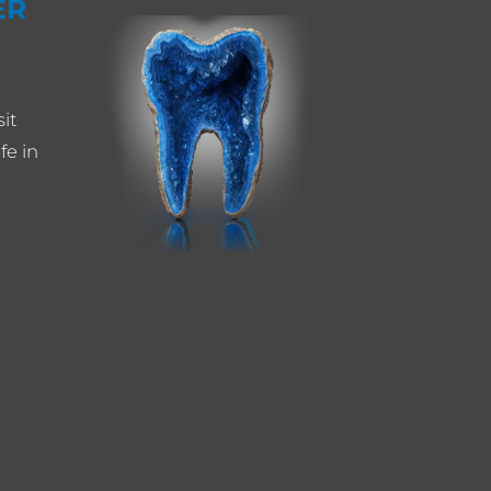
ER
it
fe in