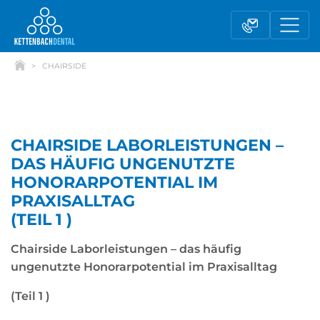
CHAIRSIDE
CHAIRSIDE LABORLEISTUNGEN –
DAS HÄUFIG UNGENUTZTE
HONORARPOTENTIAL IM
PRAXISALLTAG
(TEIL 1 )
Telesales
Außendienst
Chairside Laborleistungen – das häufig
ungenutzte Honorarpotential im Praxisalltag
Fachhandel
Kontaktformular
(Teil 1 )